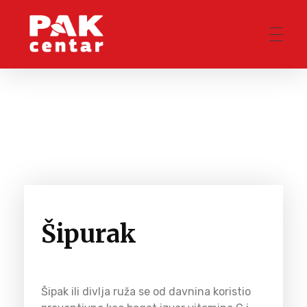
Pak Centar
Šipurak
Šipak ili divlja ruža se od davnina koristio